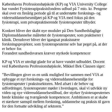
Københavns Professionshøjskole (KP) og VIA University College
har vundet Fysioterapipraksisfondens udbud på 7 mio. kr. Pengene
skal over en fireårig periode gå til at understøtte forsknings- og
videreuddannelsesmiljøet på KP og VIA med fokus på den
fysioterapi, som privatpraktiserende fysioterapeuter tilbyder.
Konkret bliver der skabt nye moduler på Den Sundhedsfaglige
Diplomuddannelse målrettet de fysioterapeuter, som praktiserer i
klinik. Derudover bliver der igangsat praksisnære
forskningsprojekter, som fysioterapeuterne selv har peget på, at der
er behov for.
Forandret sundhedsvæsen kræver styrkede kompetencer
KP og VIA er utroligt glade for at have vundet udbuddet. Docent
ved Københavns Professionshøjskole, Mikkel Bek Clausen siger:
”Bevillingen giver os en unik mulighed for sammen med VIA at
opbygge et nyt forsknings- og videreuddannelsesmiljø for
fysioterapeuter i praksissektoren. Med afsæt i de behov og
udfordringer, fysioterapeuter møder i hverdagen, skal vi udvikle ny
viden og nye videreuddannelsestilbud, der styrker fysioterapeuternes
brede kliniske og tværgående kompetencer. Ambitionen er at skabe
et stærkere samspil mellem forskning, uddannelse og praksis til gavn
for den fortsatte udvikling af sektoren.”