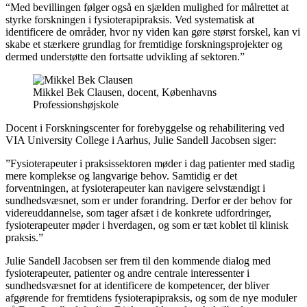
“Med bevillingen følger også en sjælden mulighed for målrettet at
styrke forskningen i fysioterapipraksis. Ved systematisk at
identificere de områder, hvor ny viden kan gøre størst forskel, kan vi
skabe et stærkere grundlag for fremtidige forskningsprojekter og
dermed understøtte den fortsatte udvikling af sektoren.”
Mikkel Bek Clausen, docent, Københavns
Professionshøjskole
Docent i Forskningscenter for forebyggelse og rehabilitering ved
VIA University College i Aarhus, Julie Sandell Jacobsen siger:
”Fysioterapeuter i praksissektoren møder i dag patienter med stadig
mere komplekse og langvarige behov. Samtidig er det
forventningen, at fysioterapeuter kan navigere selvstændigt i
sundhedsvæsnet, som er under forandring. Derfor er der behov for
videreuddannelse, som tager afsæt i de konkrete udfordringer,
fysioterapeuter møder i hverdagen, og som er tæt koblet til klinisk
praksis.”
Julie Sandell Jacobsen ser frem til den kommende dialog med
fysioterapeuter, patienter og andre centrale interessenter i
sundhedsvæsnet for at identificere de kompetencer, der bliver
afgørende for fremtidens fysioterapipraksis, og som de nye moduler