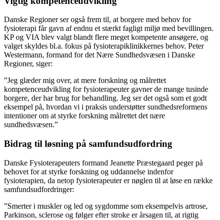
Vigtig kompetenceudvikling
Danske Regioner ser også frem til, at borgere med behov for
fysioterapi får gavn af endnu et stærkt fagligt miljø med bevillingen.
KP og VIA blev valgt blandt flere meget kompetente ansøgere, og
valget skyldes bl.a. fokus på fysioterapiklinikkernes behov. Peter
Westermann, formand for det Nære Sundhedsvæsen i Danske
Regioner, siger:
”Jeg glæder mig over, at mere forskning og målrettet
kompetenceudvikling for fysioterapeuter gavner de mange tusinde
borgere, der har brug for behandling. Jeg ser det også som et godt
eksempel på, hvordan vi i praksis understøtter sundhedsreformens
intentioner om at styrke forskning målrettet det nære
sundhedsvæsen.”
Bidrag til løsning på samfundsudfordring
Danske Fysioterapeuters formand Jeanette Præstegaard peger på
behovet for at styrke forskning og uddannelse indenfor
fysioterapien, da netop fysioterapeuter er nøglen til at løse en række
samfundsudfordringer:
”Smerter i muskler og led og sygdomme som eksempelvis artrose,
Parkinson, sclerose og følger efter stroke er årsagen til, at rigtig