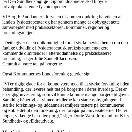
på Den Sundhedsfaglige Diplomuddannelse skal tilbyde
privatpraktiserende fysioterapeuter.
VIA og KP uddanner i forvejen tilsammen omkring halvdelen af
landets fysioterapeuter og har gennem mange år opbygget tætte
samarbejder med praksissektoren, kommuner, regioner og
forskningsmiljøer.
”Dette giver os en unik mulighed for at styrke bevidstheden om den
faglige udvikling i fysioterapeutisk praksis samt engagere
kommende dimittender i efteruddannelse og praksisbaseret
forskning,” siger Julie Sandell Jacobsen.
Centralt at være tæt på borgerne
Også Kommunernes Landsforening glæder sig:
”Vi er rigtig glade for at kunne være med til at styrke forskning i den
behandling, der leveres helt tæt på borgerne i deres hverdag. Det er
en vigtig investering, som vil kunne komme mange borgere til gavn.
Samtidig håber vi, at vi med midlerne kan starte opbygningen af
stærke forsknings- og uddannelsesmiljøer tættere på kommunerne
og koble det til den forskning, der foregår på universiteterne. Det er
noget, vi længe har efterspurgt,” siger Dorte West, formand for KL’s
Sundheds- og Ældreudvalg.