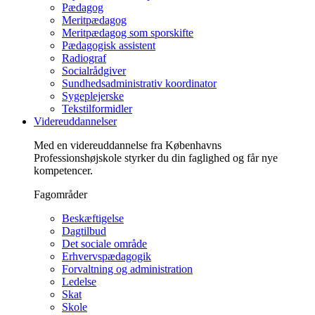
Pædagog
Meritpædagog
Meritpædagog som sporskifte
Pædagogisk assistent
Radiograf
Socialrådgiver
Sundhedsadministrativ koordinator
Sygeplejerske
Tekstilformidler
Videreuddannelser
Med en videreuddannelse fra Københavns
Professionshøjskole styrker du din faglighed og får nye
kompetencer.
Fagområder
Beskæftigelse
Dagtilbud
Det sociale område
Erhvervspædagogik
Forvaltning og administration
Ledelse
Skat
Skole