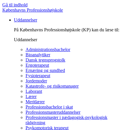
Gå til indhold
Københavns Professionshøjskole
Uddannelser
På Københavns Professionshøjskole (KP) kan du læse til:
Uddannelser
Administrationsbachelor
Bioanalytiker
Dansk tegnsprogstolk
Ergoterapeut
Ernæring og sundhed
Fysioterapeut
Jordemoder
Katastrofe- og risikomanager
Laborant
Lærer
Meritlærer
Professionsbachelor i skat
Professionsmasteruddannelser
Professionsmaster i pædagogisk-psykologisk
rådgivning
Psykomotorisk terapeut