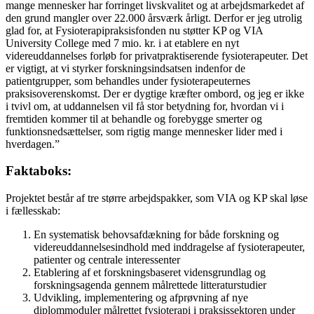
mange mennesker har forringet livskvalitet og at arbejdsmarkedet af
den grund mangler over 22.000 årsværk årligt. Derfor er jeg utrolig
glad for, at Fysioterapipraksisfonden nu støtter KP og VIA
University College med 7 mio. kr. i at etablere en nyt
videreuddannelses forløb for privatpraktiserende fysioterapeuter. Det
er vigtigt, at vi styrker forskningsindsatsen indenfor de
patientgrupper, som behandles under fysioterapeuternes
praksisoverenskomst. Der er dygtige kræfter ombord, og jeg er ikke
i tvivl om, at uddannelsen vil få stor betydning for, hvordan vi i
fremtiden kommer til at behandle og forebygge smerter og
funktionsnedsættelser, som rigtig mange mennesker lider med i
hverdagen.”
Faktaboks:
Projektet består af tre større arbejdspakker, som VIA og KP skal løse
i fællesskab:
En systematisk behovsafdækning for både forskning og
videreuddannelsesindhold med inddragelse af fysioterapeuter,
patienter og centrale interessenter
Etablering af et forskningsbaseret vidensgrundlag og
forskningsagenda gennem målrettede litteraturstudier
Udvikling, implementering og afprøvning af nye
diplommoduler målrettet fysioterapi i praksissektoren under